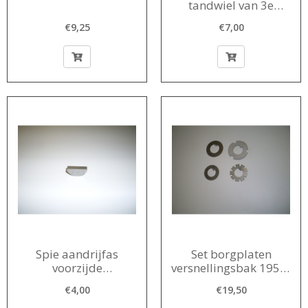
tandwiel van 3e
versnelling te
€9,25
€7,00
blokkeren (halve
maan spie) 1956-
1980
Spie aandrijfas
Set borgplaten
voorzijde
versnellingsbak 1956-
(remtrommel) 1950-
1980
€4,00
€19,50
1964