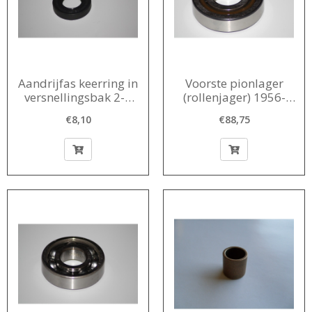
Aandrijfas keerring in
Voorste pionlager
versnellingsbak 2-T
(rollenjager) 1956-
met rubberen
1980
€8,10
€88,75
aandrijfmeenemer