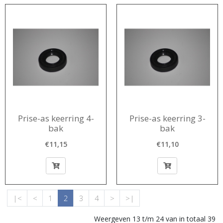
Prise-as keerring 4-
Prise-as keerring 3-
bak
bak
€11,15
€11,10
|<
<
1
2
3
4
>
>|
Weergeven 13 t/m 24 van in totaal 39