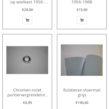
op wielkast 1956-
1956-1968
1973 links en rechs
€29,00
€15,00
Chromen rozet
Rubberen vloermat
portiervergrendeling
grijs
1960-1967
€0,95
€140,00