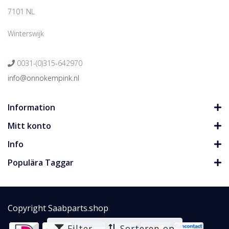
7101 NL
Winterswijk
0031-(0)315-642970
info@onnokempink.nl
Information
Mitt konto
Info
Populära Taggar
Copyright Saabparts.shop
Filter
Sorteren op