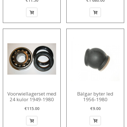
€11.50
€1 680.00
Voorwiellagerset med
Bälgar byter led
24 kulor 1949-1980
1956-1980
€115.00
€9.00