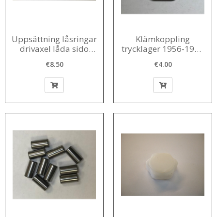
Uppsättning låsringar
Klämkoppling
drivaxel låda sido
trycklager 1956-1980
munk 1956-1966 (8
(2 st)
€8.50
€4.00
stycken)