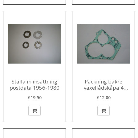
Ställa in insättning
Packning bakre
postdata 1956-1980
växellådskåpa 4
växlad 1956-1980 0,3
€19.50
€12.00
mm / 0,5 mm