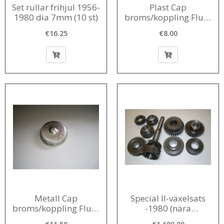
Set rullar frihjul 1956-
Plast Cap
1980 dia 7mm (10 st)
broms/koppling Fluid
Reservoir 1956-1968
€16.25
€8.00
Metall Cap
Special II-växelsats
broms/koppling Fluid
-1980 (nära
Reservoir 1956-1968
förhållande)