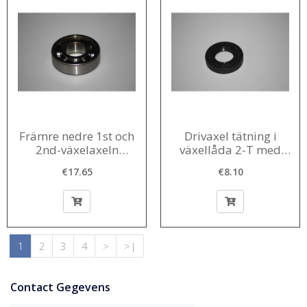
Främre nedre 1st och
Drivaxel tätning i
2nd-växelaxeln
växellåda 2-T med
innerdiameter 20 mm
gummi bilresa cleat
€17.65
€8.10
1956-1980
1
2
3
4
>
>|
Contact Gegevens