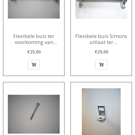
Flexibele buis ter
Flexibele buis Simons
voorkoming van
uitlaat ter
resonantie in
voorkoming van
€25,00
€25,00
carrosserie
resonantie in
carrosserie