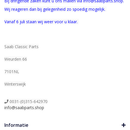
Bij dringende zaken kunt u ons mailen via info@saabparts.shop.
Wij r
eageren dan bij gelegenheid zo spoedig mogelijk.
Vanaf 6 juli staan wij weer voor u klaar.
Saab Classic Parts
Weurden 66
7101NL
Winterswijk
0031-(0)315-642970
info@saabparts.shop
Informatie