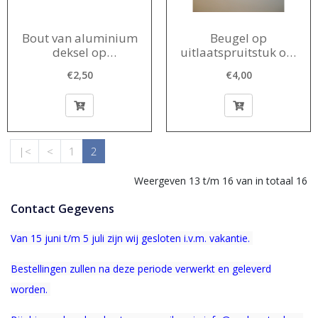
Bout van aluminium
Beugel op
deksel op
uitlaatspruitstuk om
uitlaatspruitstuk 2T
Defrostbuis te
€2,50
€4,00
1956-1967
bevestigen 2T 1956-
1964
|<
<
1
2
Weergeven 13 t/m 16 van in totaal 16
Contact Gegevens
Van 15 juni t/m 5 juli zijn wij gesloten i.v.m. vakantie.
Bestellingen zullen na deze periode verwerkt en geleverd
worden.