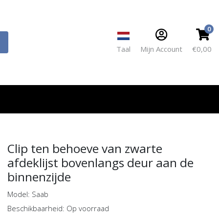
0
Taal
Mijn Account
€0,00
Clip ten behoeve van zwarte
afdeklijst bovenlangs deur aan de
binnenzijde
Model: Saab
Beschikbaarheid: Op voorraad