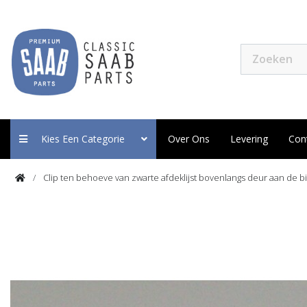
Kies Een Categorie
Over Ons
Levering
Con
Clip ten behoeve van zwarte afdeklijst bovenlangs deur aan de b