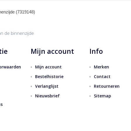
nnenzijde (7319148)
an de binnenzijde
tie
Mijn account
Info
orwaarden
Mijn account
Merken
Bestelhistorie
Contact
Verlanglijst
Retourneren
Nieuwsbrief
Sitemap
us