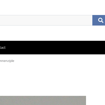
tact
innenzijde